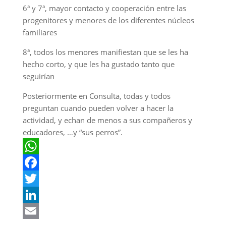
6ª y 7ª, mayor contacto y cooperación entre las
progenitores y menores de los diferentes núcleos
familiares
8ª, todos los menores manifiestan que se les ha
hecho corto, y que les ha gustado tanto que
seguirían
Posteriormente en Consulta, todas y todos
preguntan cuando pueden volver a hacer la
actividad, y echan de menos a sus compañeros y
educadores, …y “sus perros”.
W
h
F
a
a
T
t
c
w
L