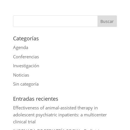
s
e
i
i
E
A
b
t
n
m
p
o
t
k
a
p
o
e
e
i
k
r
d
l
Categorías
I
Agenda
n
Conferencias
Investigación
Noticias
Sin categoría
Entradas recientes
Effectiveness of animal-assisted therapy in
adolescent psychiatric inpatients: a multicenter
clinical trial