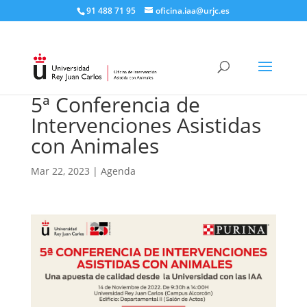
91 488 71 95​
oficina.iaa@urjc.es
5ª Conferencia de
Intervenciones Asistidas
con Animales
Mar 22, 2023
|
Agenda