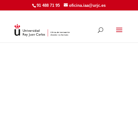
91 488 71 95​
oficina.iaa@urjc.es