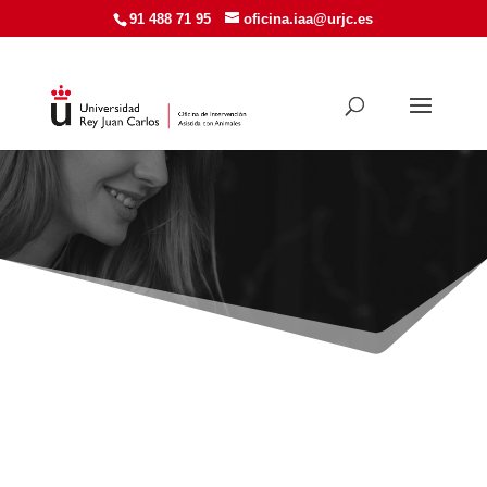
91 488 71 95​
oficina.iaa@urjc.es
ASISTIDA CON ANIMALES