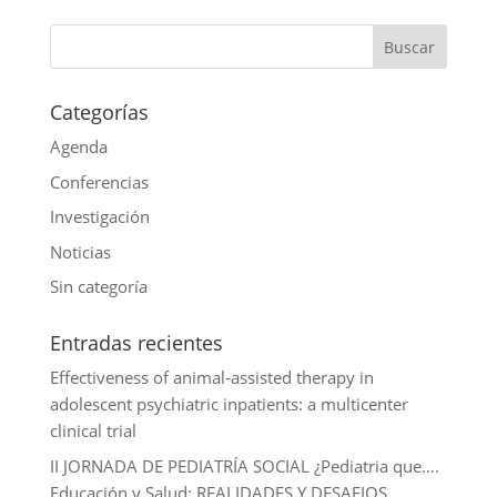
A
b
t
n
m
p
o
t
k
a
p
o
e
e
i
k
r
d
l
Categorías
I
Agenda
n
Conferencias
Investigación
Noticias
Sin categoría
Entradas recientes
Effectiveness of animal-assisted therapy in
adolescent psychiatric inpatients: a multicenter
clinical trial
II JORNADA DE PEDIATRÍA SOCIAL ¿Pediatria que….
Educación y Salud: REALIDADES Y DESAFIOS