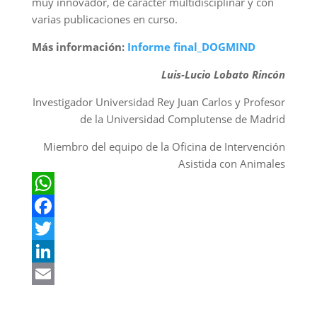
muy innovador, de carácter multidisciplinar y con
varias publicaciones en curso.
Más información:
Informe final_DOGMIND
Luis-Lucio Lobato Rincón
Investigador Universidad Rey Juan Carlos y Profesor
de la Universidad Complutense de Madrid
Miembro del equipo de la Oficina de Intervención
Asistida con Animales
W
h
F
a
a
T
t
c
w
L
s
e
i
i
E