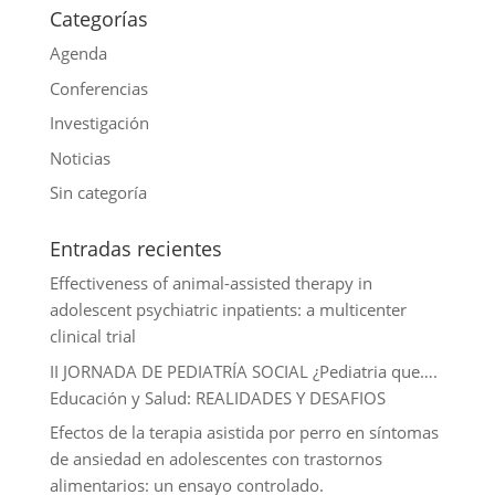
k
r
d
l
Categorías
I
Agenda
n
Conferencias
Investigación
Noticias
Sin categoría
Entradas recientes
Effectiveness of animal-assisted therapy in
adolescent psychiatric inpatients: a multicenter
clinical trial
II JORNADA DE PEDIATRÍA SOCIAL ¿Pediatria que….
Educación y Salud: REALIDADES Y DESAFIOS
Efectos de la terapia asistida por perro en síntomas
de ansiedad en adolescentes con trastornos
alimentarios: un ensayo controlado.