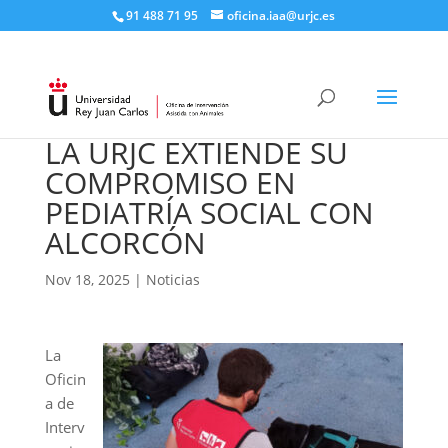
91 488 71 95​
oficina.iaa@urjc.es
LA URJC EXTIENDE SU
COMPROMISO EN
PEDIATRÍA SOCIAL CON
ALCORCÓN
Nov 18, 2025
|
Noticias
La
Oficin
a de
Interv