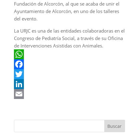
Fundación de Alcorcón, al que se acaba de unir el
Ayuntamiento de Alcorcón, en uno de los talleres
del evento.
La URJC es una de las entidades colaboradoras en el
Congreso de Pediatría Social, a través de su Oficina
de Intervenciones Asistidas con Animales.
W
h
F
a
a
T
t
c
w
L
s
e
i
i
E
A
b
t
n
m
p
o
t
k
a
p
o
e
e
i