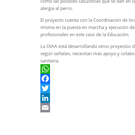
como las posibles casuísticas que se dan en 
alergia al perro.
El proyecto cuenta con la Coordinación de Isra
misma en la puesta en marcha y ejecución de
profesionales en este caso de la Educación.
La OIAA está desarrollando otros proyectos d
según señalan, necesitan más apoyo y colabor
sanitaria.
W
h
F
a
a
T
t
c
w
L
s
e
i
i
E
A
b
t
n
m