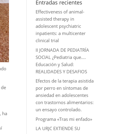
Entradas recientes
Effectiveness of animal-
assisted therapy in
adolescent psychiatric
inpatients: a multicenter
clinical trial
II JORNADA DE PEDIATRÍA
SOCIAL ¿Pediatria que….
Educación y Salud:
ndo
REALIDADES Y DESAFIOS
Efectos de la terapia asistida
 de
por perro en síntomas de
ansiedad en adolescentes
con trastornos alimentarios:
un ensayo controlado.
, ha
Programa «Tras mi enfado»
sí
LA URJC EXTIENDE SU