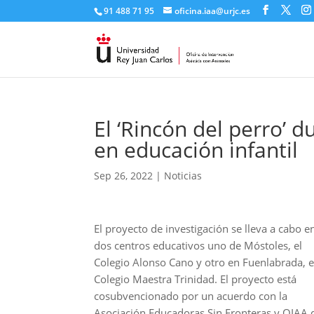
91 488 71 95​
oficina.iaa@urjc.es
El ‘Rincón del perro’ 
en educación infantil
Sep 26, 2022
|
Noticias
El proyecto de investigación se lleva a cabo e
dos centros educativos uno de Móstoles, el
Colegio Alonso Cano y otro en Fuenlabrada, e
Colegio Maestra Trinidad. El proyecto está
cosubvencionado por un acuerdo con la
Asociación Educadoras Sin Fronteras y OIAA 