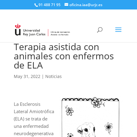
91 488 71 95​
oficina.iaa@urjc.es
Terapia asistida con
animales con enfermos
de ELA
May 31, 2022
|
Noticias
La Esclerosis
Lateral Amiotrófica
(ELA) se trata de
una enfermedad
neurodegenerativa