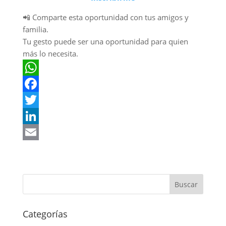
📲 Comparte esta oportunidad con tus amigos y
familia.
Tu gesto puede ser una oportunidad para quien
más lo necesita.
W
h
F
a
a
T
t
c
w
L
s
e
i
i
E
A
b
t
n
m
p
o
t
k
a
p
o
e
e
i
k
r
d
l
Categorías