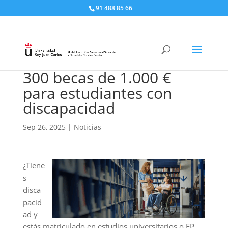
91 488 85 66
300 becas de 1.000 €
para estudiantes con
discapacidad
Sep 26, 2025
|
Noticias
¿Tiene
s
disca
pacid
ad y
estás matriculado en estudios universitarios o FP