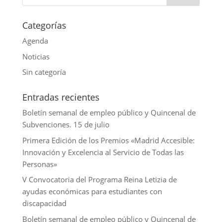
p
o
e
e
i
k
r
d
l
Categorías
I
Agenda
n
Noticias
Sin categoría
Entradas recientes
Boletín semanal de empleo público y Quincenal de
Subvenciones. 15 de julio
Primera Edición de los Premios «Madrid Accesible:
Innovación y Excelencia al Servicio de Todas las
Personas»
V Convocatoria del Programa Reina Letizia de
ayudas económicas para estudiantes con
discapacidad
Boletín semanal de empleo público y Quincenal de