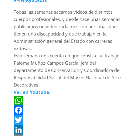
v=iNIKy6QlL1s
Todas las semanas sacamos videos de distintos
cuerpos profesionales, y desde hace unas semanas
publicamos un video cada mes con personas que
tienen una discapacidad y que trabajan en le
Administración general del Estado con carreras
exitosas.
Esta semana nos cuenta en que consiste su trabajo,
Paloma Muñoz-Campos García, jefa del
departamento de Conservación y Coordinadora de
Responsabilidad Social del Museo Nacional de Artes
Decorativas.
Ver en Youtube.
W
h
F
a
a
T