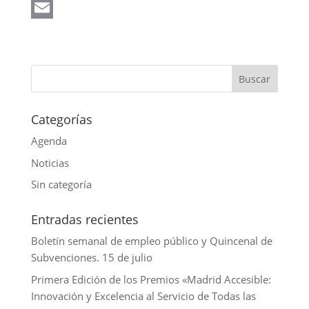
t
c
w
L
s
e
i
i
E
A
b
t
n
m
p
o
t
k
a
p
o
e
e
i
k
r
d
l
Categorías
I
Agenda
n
Noticias
Sin categoría
Entradas recientes
Boletín semanal de empleo público y Quincenal de
Subvenciones. 15 de julio
Primera Edición de los Premios «Madrid Accesible:
Innovación y Excelencia al Servicio de Todas las