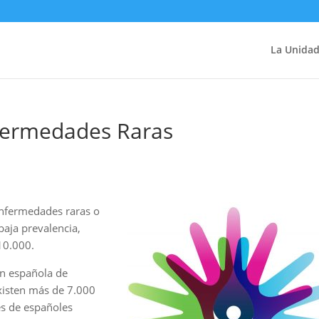
La Unida
nfermedades Raras
 enfermedades raras o
aja prevalencia,
10.000.
ón española de
xisten más de 7.000
es de españoles