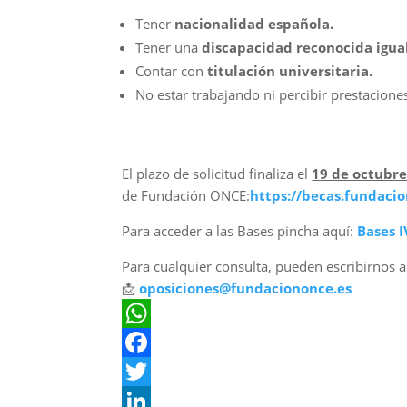
Tener
nacionalidad española.
Tener una
discapacidad reconocida igual
Contar con
titulación universitaria.
No estar trabajando ni percibir prestacione
El plazo de solicitud finaliza el
19 de octubre
de Fundación ONCE:
https://becas.fundaci
Para acceder a las Bases pincha aquí:
Bases I
Para cualquier consulta, pueden escribirnos a
📩
oposiciones@fundaciononce.es
W
h
F
a
a
T