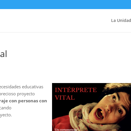
La Unida
al
ecesidades educativas
 precioso proyecto
aje con personas con
scando
yecto.