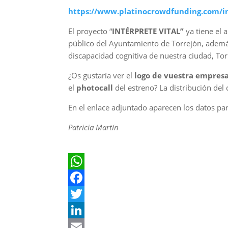
https://www.platinocrowdfunding.com/in
El proyecto “
INTÉRPRETE VITAL”
ya tiene el
público del Ayuntamiento de Torrejón, ademá
discapacidad cognitiva de nuestra ciudad, Tor
¿Os gustaría ver el
logo de vuestra empresa
el
photocall
del estreno? La distribución del
En el enlace adjuntado aparecen los datos par
Patricia Martín
W
h
F
a
a
T
t
c
w
L