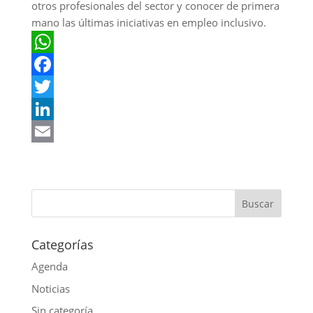
otros profesionales del sector y conocer de primera
mano las últimas iniciativas en empleo inclusivo.
W
h
F
a
a
T
t
c
w
L
s
e
i
i
E
A
b
t
n
m
p
o
t
k
a
p
o
e
e
i
k
r
d
l
Categorías
I
Agenda
n
Noticias
Sin categoría