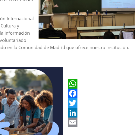
ón Internacional
 Cultura y
la información
 voluntariado
iado en la Comunidad de Madrid que ofrece nuestra institución.
W
h
F
a
a
T
t
c
w
L
s
e
i
i
E