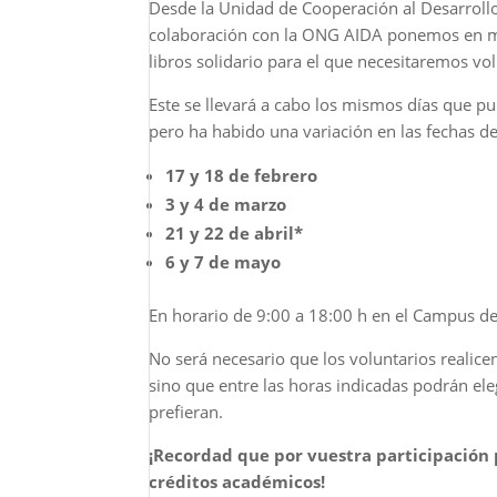
Desde la Unidad de Cooperación al Desarroll
colaboración con la ONG AIDA ponemos en m
libros solidario para el que necesitaremos vol
Este se llevará a cabo los mismos días que p
pero ha habido una variación en las fechas de
17 y 18 de febrero
3 y 4 de marzo
21 y 22 de abril*
6 y 7 de mayo
En horario de 9:00 a 18:00 h en el Campus d
No será necesario que los voluntarios realic
sino que entre las horas indicadas podrán eleg
prefieran.
¡Recordad que por vuestra participación
créditos académicos!