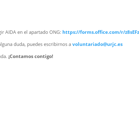
egir AIDA en el apartado ONG:
https://forms.office.com/r/z8sEF
 alguna duda, puedes escribirnos a
voluntariado@urjc.es
uda.
¡Contamos contigo!