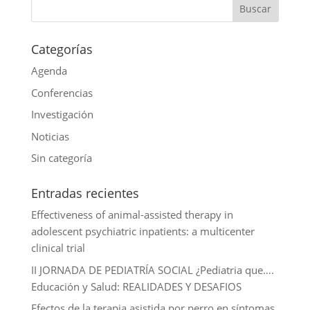
p
o
t
k
a
p
o
e
e
i
k
r
d
l
Categorías
I
Agenda
n
Conferencias
Investigación
Noticias
Sin categoría
Entradas recientes
Effectiveness of animal-assisted therapy in
adolescent psychiatric inpatients: a multicenter
clinical trial
II JORNADA DE PEDIATRÍA SOCIAL ¿Pediatria que….
Educación y Salud: REALIDADES Y DESAFIOS
Efectos de la terapia asistida por perro en síntomas