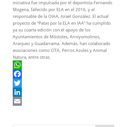
iniciativa fue impulsada por el deportista Fernando
Mogena, fallecido por ELA en el 2016, y el
responsable de la OIAA, Israel González. El actual
proyecto de “Patas por la ELA en IAA” ha cumplido
ya su cuarta edición con el apoyo de los
Ayuntamientos de Móstoles, Arroyomolinos,
Aranjuez y Guadarrama. Además, han colaborado
asociaciones como CITA, Perros Azules y Animal
Natura, entre otras.
W
h
F
a
a
T
t
c
w
L
s
e
i
i
E
A
b
t
n
m