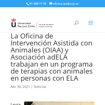
91 488 71 95​
oficina.iaa@urjc.es
La Oficina de
Intervención Asistida con
Animales (OIAA) y
Asociación adELA
trabajan en un programa
de terapias con animales
en personas con ELA
Abr 30, 2021
|
Noticias
Laura