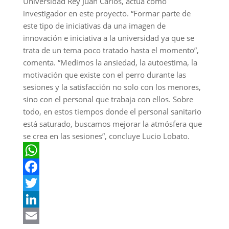
Universidad Rey Juan Carlos, actúa como
investigador en este proyecto. “Formar parte de
este tipo de iniciativas da una imagen de
innovación e iniciativa a la universidad ya que se
trata de un tema poco tratado hasta el momento”,
comenta. “Medimos la ansiedad, la autoestima, la
motivación que existe con el perro durante las
sesiones y la satisfacción no solo con los menores,
sino con el personal que trabaja con ellos. Sobre
todo, en estos tiempos donde el personal sanitario
está saturado, buscamos mejorar la atmósfera que
se crea en las sesiones”, concluye Lucio Lobato.
W
h
F
a
a
T
t
c
w
L