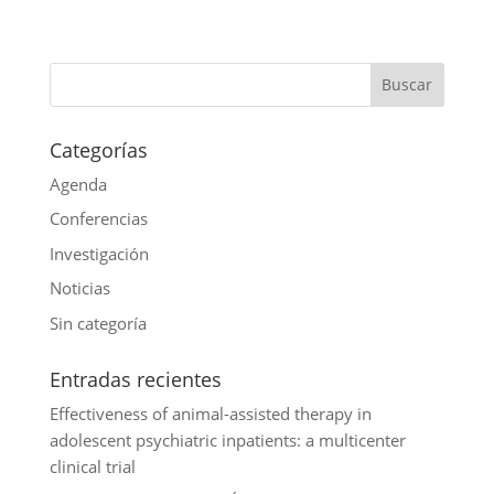
s
e
i
i
E
A
b
t
n
m
p
o
t
k
a
p
o
e
e
i
k
r
d
l
Categorías
I
Agenda
n
Conferencias
Investigación
Noticias
Sin categoría
Entradas recientes
Effectiveness of animal-assisted therapy in
adolescent psychiatric inpatients: a multicenter
clinical trial