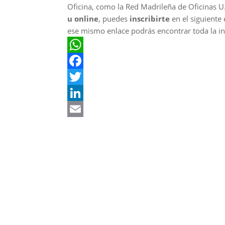
Oficina, como la Red Madrileña de Oficinas U.
u online
, puedes
inscribirte
en el siguiente
ese mismo enlace podrás encontrar toda la in
W
h
F
a
a
T
t
c
w
L
s
e
i
i
E
A
b
t
n
m
p
o
t
k
a
p
o
e
e
i
k
r
d
l
I
n