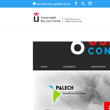
servicio.rsu.aps@urjc.es