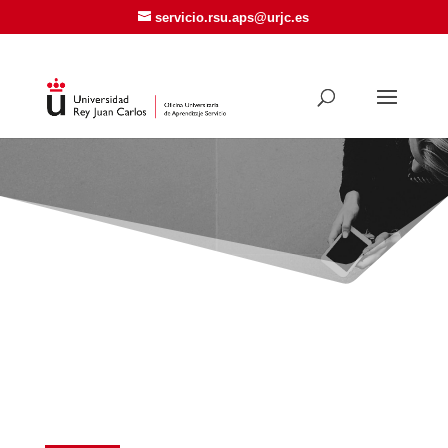
servicio.rsu.aps@urjc.es