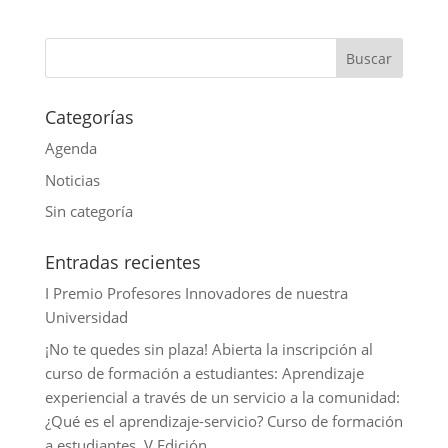
A
b
t
n
m
p
o
t
k
a
p
o
e
e
i
k
r
d
l
Categorías
I
Agenda
n
Noticias
Sin categoría
Entradas recientes
I Premio Profesores Innovadores de nuestra
Universidad
¡No te quedes sin plaza! Abierta la inscripción al
curso de formación a estudiantes: Aprendizaje
experiencial a través de un servicio a la comunidad:
¿Qué es el aprendizaje-servicio? Curso de formación
a estudiantes. V Edición