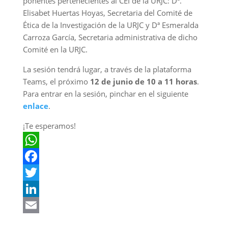
ponentes pertenecientes al CEI de la URJC: Dª.
Elisabet Huertas Hoyas, Secretaria del Comité de
Ética de la Investigación de la URJC y Dª Esmeralda
Carroza García, Secretaria administrativa de dicho
Comité en la URJC.
La sesión tendrá lugar, a través de la plataforma
Teams, el próximo
12 de junio de 10 a 11 horas
.
Para entrar en la sesión, pinchar en el siguiente
enlace
.
¡Te esperamos!
W
h
F
a
a
T
t
c
w
L
s
e
i
i
E