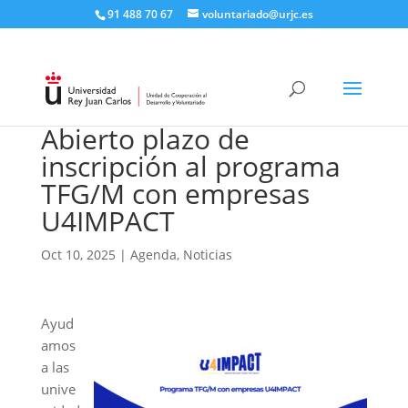
91 488 70 67
voluntariado@urjc.es
Abierto plazo de
inscripción al programa
TFG/M con empresas
U4IMPACT
Oct 10, 2025
|
Agenda
,
Noticias
Ayud
amos
a las
unive