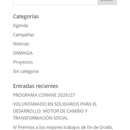
p
o
e
e
i
k
r
d
l
Categorías
I
Agenda
n
Campañas
Noticias
ONWAGA
Proyectos
Sin categoría
Entradas recientes
PROGRAMA CONVIVE 2026/27
VOLUNTARIADO EN SOLIDARIOS PARA EL
DESARROLLO: MOTOR DE CAMBIO Y
TRANSFORMACIÓN SOCIAL
IV Premios a los mejores trabajos de fin de Grado,