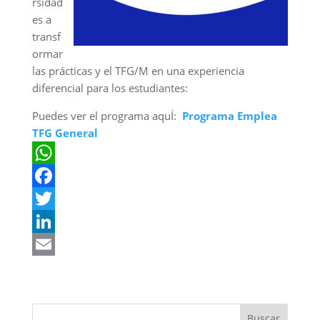
rsidad
es a
transf
ormar
las prácticas y el TFG/M en una experiencia
diferencial para los estudiantes:
Puedes ver el programa aquÍ:
Programa Emplea
TFG General
W
h
F
a
a
T
t
c
w
L
s
e
i
i
E
A
b
t
n
m
p
o
t
k
a