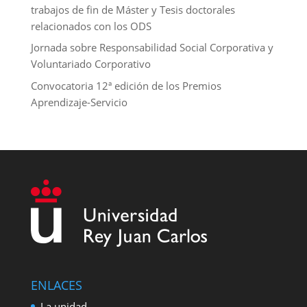
trabajos de fin de Máster y Tesis doctorales
relacionados con los ODS
Jornada sobre Responsabilidad Social Corporativa y
Voluntariado Corporativo
Convocatoria 12ª edición de los Premios
Aprendizaje-Servicio
ENLACES
La unidad