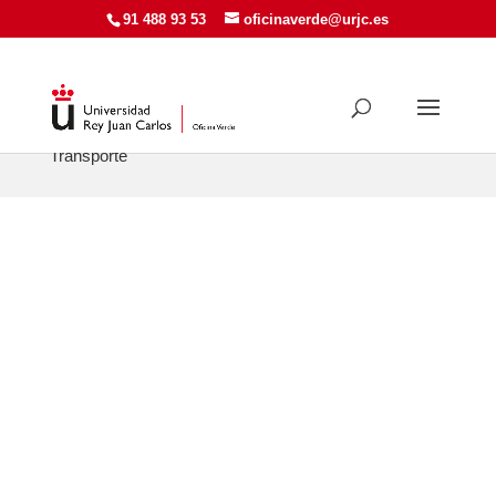
91 488 93 53
oficinaverde@urjc.es
Mejora y reduce tu huella ecológica
> Encuesta de
Transporte
¿CÓMO DE SOSTENIBLE ES TU
ALIMENTACIÓN?