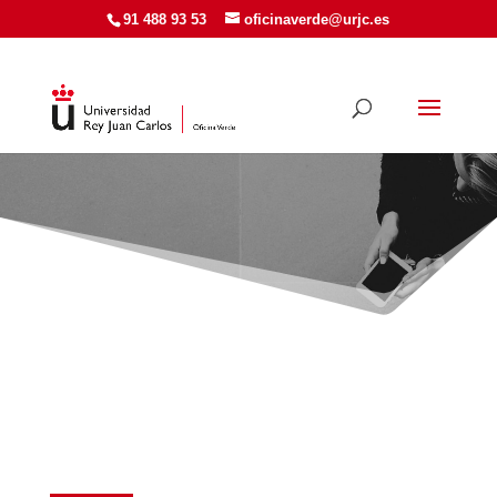
91 488 93 53
oficinaverde@urjc.es