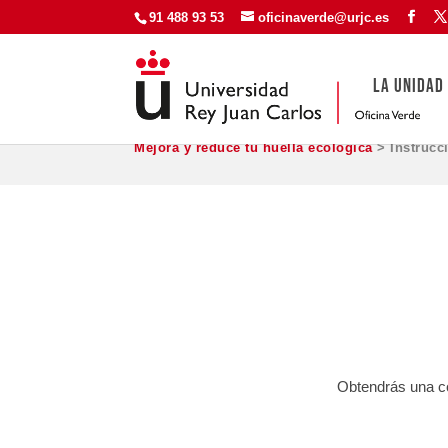
91 488 93 53
oficinaverde@urjc.es
LA UNIDAD
Mejora y reduce tu huella ecológica
> Instrucc
INS
Obtendrás una co