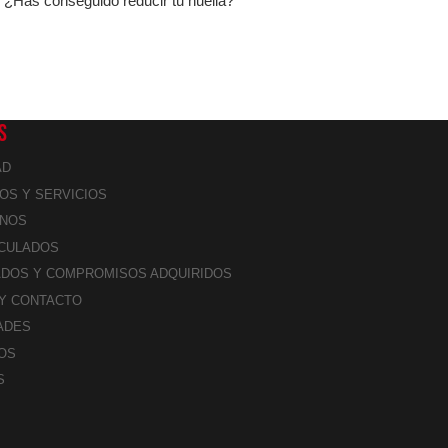
. ¿Has conseguido reducir tu huella?
S
AD
OS Y SERVICIOS
NOS
NCULADOS
ADOS Y COMPROMISOS ADQUIRIDOS
 Y CONTACTO
ADES
OS
S