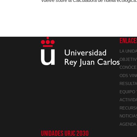
Vuelve sobre la Calculadora de huella ecológica
ENLACE
LA UNID
OBJETIV
CONÓCE
ODS VI
RESULT
EQUIPO
ACTIVID
RECURS
NOTICIA
AGENDA
UNIDADES URJC 2030