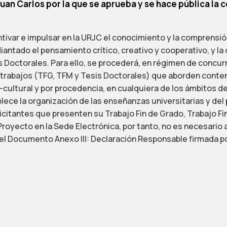
uan Carlos por la que se aprueba y se hace pública la c
tivar e impulsar en la URJC el conocimiento y la comprensió
antado el pensamiento crítico, creativo y cooperativo, y la 
 Doctorales. Para ello, se procederá, en régimen de concur
rabajos (TFG, TFM y Tesis Doctorales) que aborden contenid
-cultural y por procedencia, en cualquiera de los ámbitos d
blece la organización de las enseñanzas universitarias y d
itantes que presenten su Trabajo Fin de Grado, Trabajo Fin
 Proyecto en la Sede Electrónica, por tanto, no es necesario 
 el Documento Anexo III: Declaración Responsable firmada po