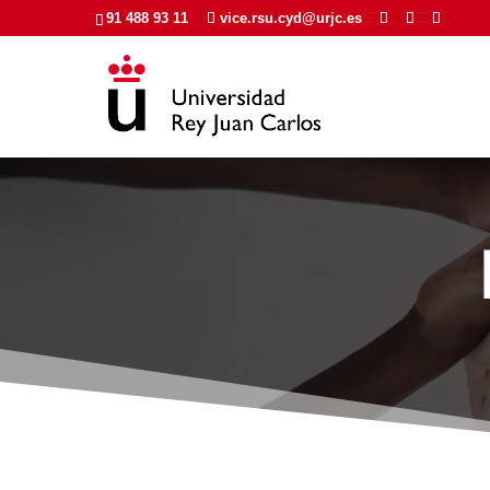
91 488 93 11
vice.rsu.cyd@urjc.es