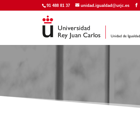
91 488 81 37
unidad.igualdad@urjc.es