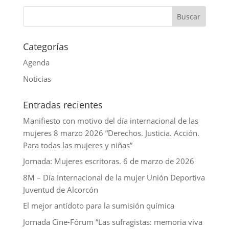
p
o
t
k
a
p
o
e
e
i
k
r
d
l
Categorías
I
Agenda
n
Noticias
Entradas recientes
Manifiesto con motivo del día internacional de las
mujeres 8 marzo 2026 “Derechos. Justicia. Acción.
Para todas las mujeres y niñas”
Jornada: Mujeres escritoras. 6 de marzo de 2026
8M – Día Internacional de la mujer Unión Deportiva
Juventud de Alcorcón
El mejor antídoto para la sumisión química
Jornada Cine-Fórum “Las sufragistas: memoria viva