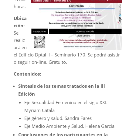
horas
Ubica
ción:
Se
realiz
ará en
el Edificio Dptal II – Seminario 170. Se podrá asistir
o seguir on-line. Gratuito.
Contenidos:
Síntesis de los temas tratados en la Ill
Edición
Eje Sexualidad Femenina en el siglo XXI.
Myriam Catalá
Eje género y salud. Sandra Fares
Eje Medio Ambiente y Salud. Helena García
Conclusiones de los participantes en la