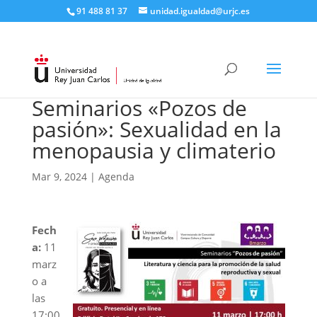
91 488 81 37
unidad.igualdad@urjc.es
Seminarios «Pozos de
pasión»: Sexualidad en la
menopausia y climaterio
Mar 9, 2024
|
Agenda
Fech
a:
11
marz
o a
las
17:00