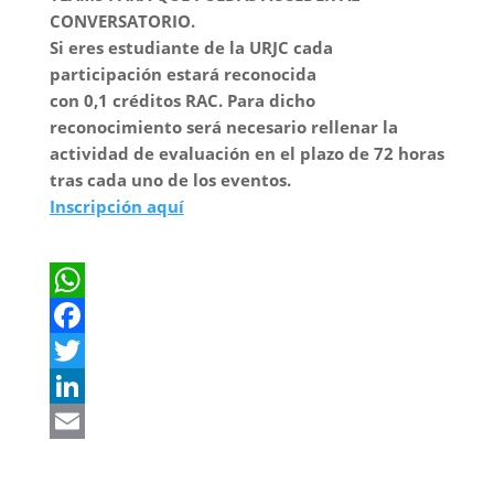
CONVERSATORIO.
Si eres estudiante de la URJC cada
participación estará reconocida
con 0,1 créditos RAC.
Para dicho
reconocimiento será necesario rellenar la
actividad de evaluación en el plazo de 72 horas
tras cada uno de los eventos.
Inscripción aquí
W
h
F
a
a
T
t
c
w
L
s
e
i
i
E
A
b
t
n
m