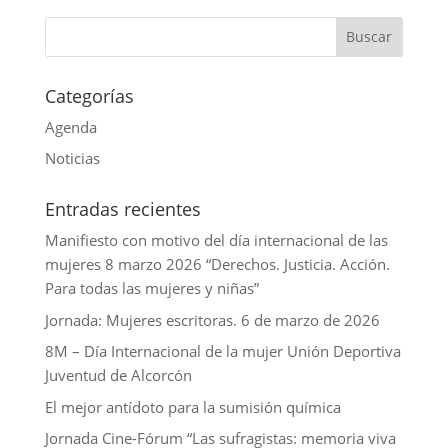
p
o
t
k
a
p
o
e
e
i
k
r
d
l
Categorías
I
Agenda
n
Noticias
Entradas recientes
Manifiesto con motivo del día internacional de las
mujeres 8 marzo 2026 “Derechos. Justicia. Acción.
Para todas las mujeres y niñas”
Jornada: Mujeres escritoras. 6 de marzo de 2026
8M – Día Internacional de la mujer Unión Deportiva
Juventud de Alcorcón
El mejor antídoto para la sumisión química
Jornada Cine-Fórum “Las sufragistas: memoria viva