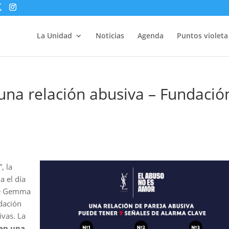
La Unidad
Noticias
Agenda
Puntos violeta
una relación abusiva – Fundació
, la
a el día
de Gemma
dación
ivas. La
 en una