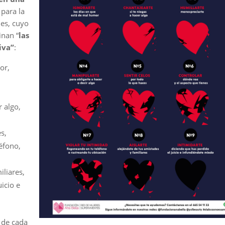
 para la
nes, cuyo
inan “
las
iva”
:
or,
r algo,
s,
éfono,
iliares,
icio e
a de cada