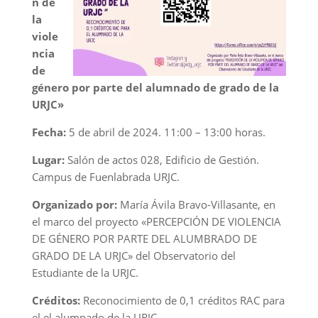
n de
la
viole
ncia
de
género por parte del alumnado de grado de la
URJC»
Fecha:
5 de abril de 2024. 11:00 – 13:00 horas.
Lugar:
Salón de actos 028, Edificio de Gestión.
Campus de Fuenlabrada URJC.
Organizado por:
María Ávila Bravo-Villasante, en
el marco del proyecto «PERCEPCIÓN DE VIOLENCIA
DE GÉNERO POR PARTE DEL ALUMBRADO DE
GRADO DE LA URJC» del Observatorio del
Estudiante de la URJC.
Créditos:
Reconocimiento de 0,1 créditos RAC para
el el alumnado de la URJC.