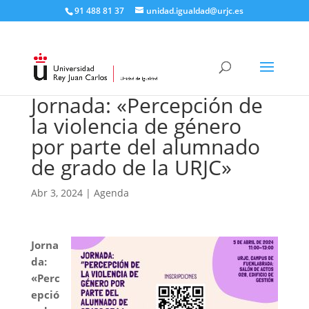
91 488 81 37
unidad.igualdad@urjc.es
Jornada: «Percepción de
la violencia de género
por parte del alumnado
de grado de la URJC»
Abr 3, 2024
|
Agenda
Jorna
da:
«Perc
epció