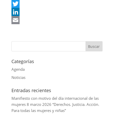
h
F
a
a
T
t
c
w
L
s
e
i
i
E
A
b
t
n
m
p
o
t
k
a
p
o
e
e
i
k
r
d
l
Categorías
I
Agenda
n
Noticias
Entradas recientes
Manifiesto con motivo del día internacional de las
mujeres 8 marzo 2026 “Derechos. Justicia. Acción.
Para todas las mujeres y niñas”