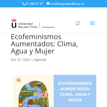
91 488 81 37
unidad.igualdad@urjc.es
Ecofeminismos
Aumentados: Clima,
Agua y Mujer
Oct 31, 2023
|
Agenda