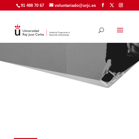
91 488 70 67
voluntariado@urjc.es