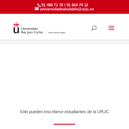
91 488 71 70 / 91 664 74 12
universidadsaludable@urjc.es
Actividades Estudiantes
>
2021-2022
> Enero
ACTIVIDADES PARA
ESTUDIANTES
Sólo pueden inscribirse estudiantes de la URJC