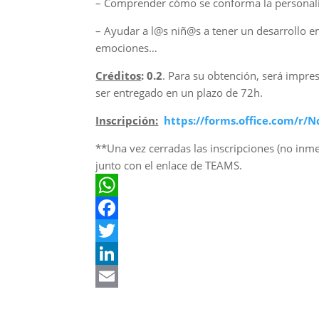
– Comprender cómo se conforma la personali
– Ayudar a l@s niñ@s a tener un desarrollo e
emociones…
Créditos
: 0.2
. Para su obtención, será impres
ser entregado en un plazo de 72h.
Inscripción:
https://forms.office.com/r/
**Una vez cerradas las inscripciones (no inme
junto con el enlace de TEAMS.
W
h
F
a
a
T
t
c
w
L
s
e
i
i
E