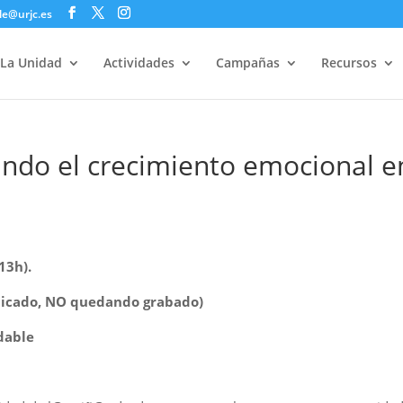
le@urjc.es
La Unidad
Actividades
Campañas
Recursos
ndo el crecimiento emocional en
13h).
ndicado, NO quedando grabado)
dable