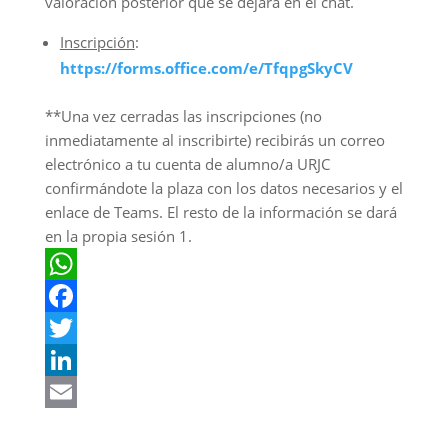
valoración posterior que se dejará en el chat.
Inscripción
:
https://forms.office.com/e/TfqpgSkyCV
**Una vez cerradas las inscripciones (no
inmediatamente al inscribirte) recibirás un correo
electrónico a tu cuenta de alumno/a URJC
confirmándote la plaza con los datos necesarios y el
enlace de Teams. El resto de la información se dará
en la propia sesión 1.
W
h
F
a
a
T
t
c
w
L
s
e
i
i
E