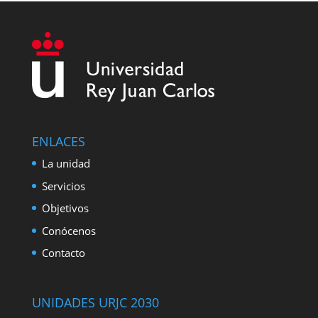
A
b
t
n
m
p
o
t
k
a
p
o
e
e
i
k
r
d
l
I
n
ENLACES
La unidad
Servicios
Objetivos
Conócenos
Contacto
UNIDADES URJC 2030