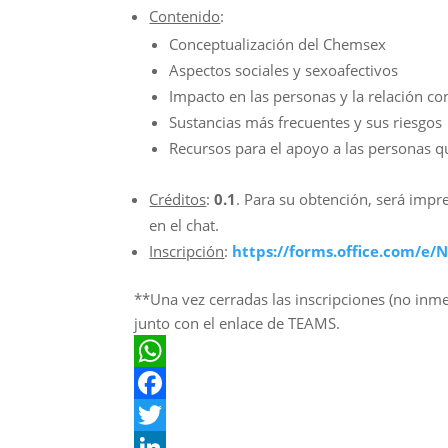
Contenido
:
Conceptualización del Chemsex
Aspectos sociales y sexoafectivos
Impacto en las personas y la relación co
Sustancias más frecuentes y sus riesgos
Recursos para el apoyo a las personas
Créditos
:
0.1
. Para su obtención, será impre
en el chat.
Inscripción
:
https://forms.office.com/e
**Una vez cerradas las inscripciones (no inme
junto con el enlace de TEAMS.
W
h
F
a
a
T