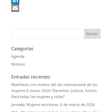
t
c
w
L
s
e
i
i
E
A
b
t
n
m
p
o
t
k
a
p
o
e
e
i
k
r
d
l
Categorías
I
Agenda
n
Noticias
Entradas recientes
Manifiesto con motivo del día internacional de las
mujeres 8 marzo 2026 “Derechos. Justicia. Acción.
Para todas las mujeres y niñas”
Jornada: Mujeres escritoras. 6 de marzo de 2026