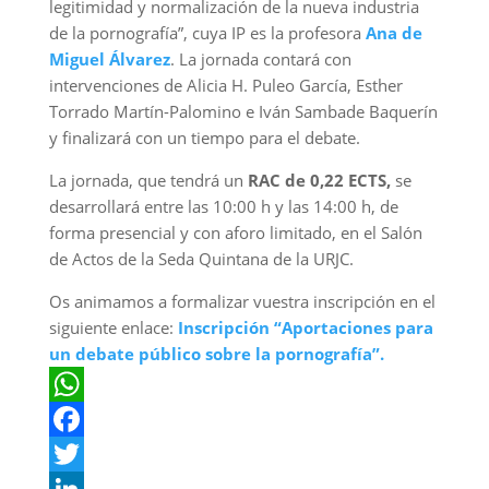
legitimidad y normalización de la nueva industria
de la pornografía”, cuya IP es la profesora
Ana de
Miguel Álvarez
. La jornada contará con
intervenciones de Alicia H. Puleo García, Esther
Torrado Martín-Palomino e Iván Sambade Baquerín
y finalizará con un tiempo para el debate.
La jornada, que tendrá un
RAC de 0,22 ECTS,
se
desarrollará entre las 10:00 h y las 14:00 h, de
forma presencial y con aforo limitado, en el Salón
de Actos de la Seda Quintana de la URJC.
Os animamos a formalizar vuestra inscripción en el
siguiente enlace:
Inscripción “Aportaciones para
un debate público sobre la pornografía”.
W
h
F
a
a
T