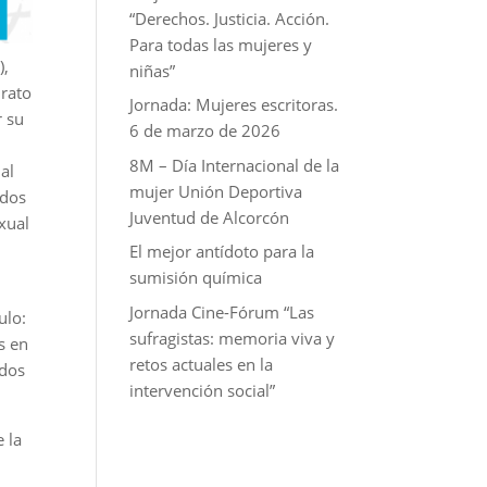
“Derechos. Justicia. Acción.
Para todas las mujeres y
),
niñas”
irato
Jornada: Mujeres escritoras.
r su
6 de marzo de 2026
8M – Día Internacional de la
al
mujer Unión Deportiva
ados
Juventud de Alcorcón
exual
El mejor antídoto para la
sumisión química
Jornada Cine-Fórum “Las
ulo:
sufragistas: memoria viva y
s en
retos actuales en la
idos
intervención social”
 la