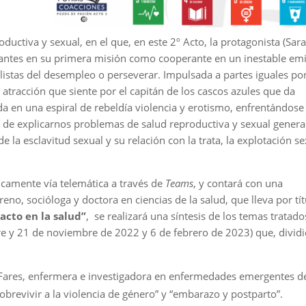
ductiva y sexual, en el que, en este 2º Acto, la protagonista (Sara
nantes en su primera misión como cooperante en un inestable em
 listas del desempleo o perseverar. Impulsada a partes iguales po
 atracción que siente por el capitán de los cascos azules que da
da en una espiral de rebeldía violencia y erotismo, enfrentándose 
ar de explicarnos problemas de salud reproductiva y sexual gener
 la esclavitud sexual y su relación con la trata, la explotación s
icamente vía telemática a través de
Teams
, y contará con una
no, socióloga y doctora en ciencias de la salud, que lleva por tít
acto en la salud”
, se realizará una síntesis de los temas tratado
bre y 21 de noviembre de 2022 y 6 de febrero de 2023) que, divid
ares, enfermera e investigadora en enfermedades emergentes de
sobrevivir a la violencia de género” y “embarazo y postparto”.