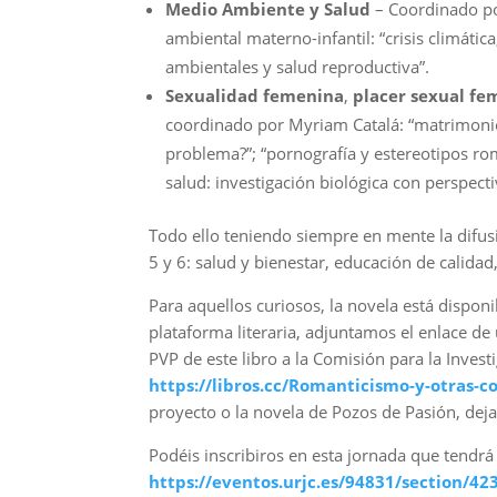
Medio Ambiente y Salud
– Coordinado po
ambiental materno-infantil: “crisis climátic
ambientales y salud reproductiva”.
Sexualidad femenina
,
placer sexual fe
coordinado por Myriam Catalá: “matrimonio 
problema?”; “pornografía y estereotipos ro
salud: investigación biológica con perspect
Todo ello teniendo siempre en mente la difusi
5 y 6: salud y bienestar, educación de calida
Para aquellos curiosos, la novela está disponi
plataforma literaria, adjuntamos el enlace de
PVP de este libro a la Comisión para la Inves
https://libros.cc/Romanticismo-y-otras-
proyecto o la novela de Pozos de Pasión, deja
Podéis inscribiros en esta jornada que tendrá
https://eventos.urjc.es/94831/section/42