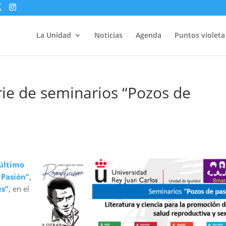
La Unidad
Noticias
Agenda
Puntos violeta
rie de seminarios “Pozos de
último
 Pasión”,
es”
, en el