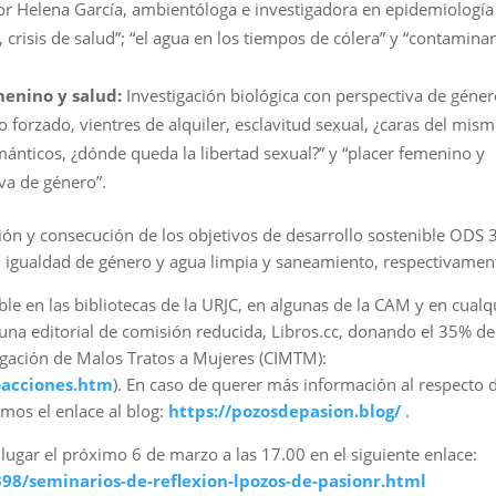
r Helena García, ambientóloga e investigadora en epidemiología
a, crisis de salud”; “el agua en los tiempos de cólera” y “contamina
menino y salud:
Investigación biológica con perspectiva de géne
forzado, vientres de alquiler, esclavitud sexual, ¿caras del mis
mánticos, ¿dónde queda la libertad sexual?” y “placer femenino y
iva de género”.
ón y consecución de los objetivos de desarrollo sostenible ODS 3
d, igualdad de género y agua limpia y saneamiento, respectivamen
ble en las bibliotecas de la URJC, en algunas de la CAM y en cualq
 una editorial de comisión reducida, Libros.cc, donando el 35% de
tigación de Malos Tratos a Mujeres (CIMTM):
coacciones.htm
). En caso de querer más información al respecto 
mos el enlace al blog:
https://pozosdepasion.blog/
.
 lugar el próximo 6 de marzo a las 17.00 en el siguiente enlace:
398/seminarios-de-reflexion-lpozos-de-pasionr.html