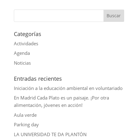
A
b
t
n
m
p
o
t
k
a
p
o
e
e
i
k
r
d
l
Categorías
I
Actividades
n
Agenda
Noticias
Entradas recientes
Iniciación a la educación ambiental en voluntariado
En Madrid Cada Plato es un paisaje. ¡Por otra
alimentación, jóvenes en acción!
Aula verde
Parking day
LA UNIVERSIDAD TE DA PLANTÓN