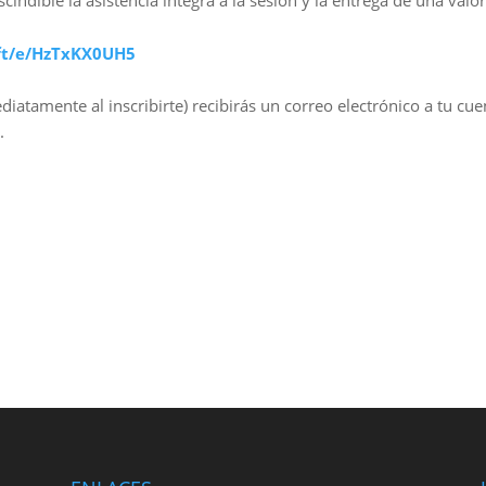
indible la asistencia íntegra a la sesión y la entrega de una valor
oft/e/HzTxKX0UH5
diatamente al inscribirte) recibirás un correo electrónico a tu c
.