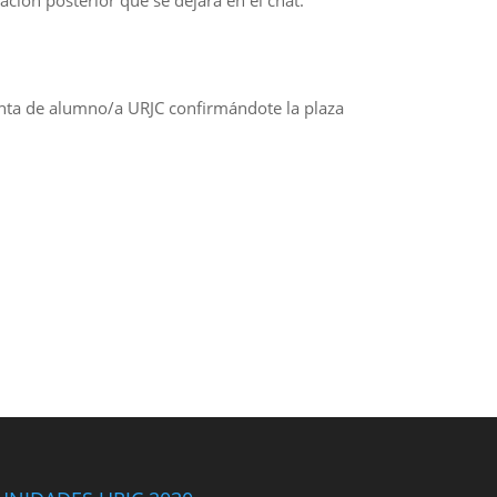
ación posterior que se dejará en el chat.
uenta de alumno/a URJC confirmándote la plaza