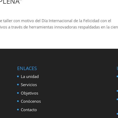
PLENA”
 taller con motivo del Día Internacional de la Felicidad con el
tivos a través de herramientas innovadoras respaldadas en la cien
ENLACES
La unidad
Servicios
Objetivos
Conócenos
Contacto