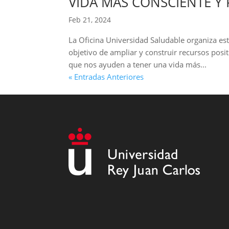
VIDA MÁS CONSCIENTE Y 
Feb 21, 2024
La Oficina Universidad Saludable organiza este
objetivo de ampliar y construir recursos posi
que nos ayuden a tener una vida más...
« Entradas Anteriores