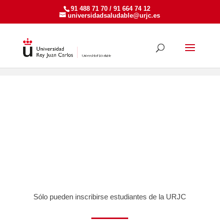
91 488 71 70 / 91 664 74 12
universidadsaludable@urjc.es
Actividades Estudiantes
>
2024-2025
> Octubre
ACTIVIDADES PARA
ESTUDIANTES
Sólo pueden inscribirse estudiantes de la URJC