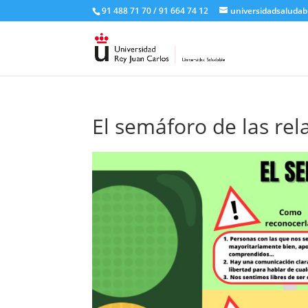
91 488 71 70 / 91 664 74 12
universidadsaludab
El semáforo de las rel