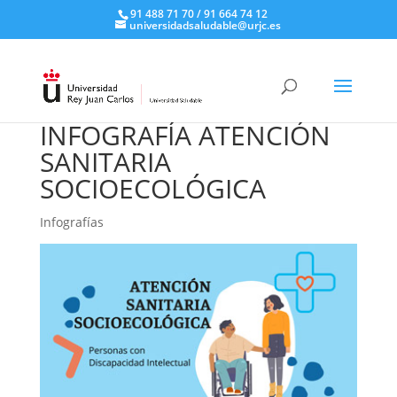
91 488 71 70 / 91 664 74 12
universidadsaludable@urjc.es
INFOGRAFÍA ATENCIÓN
SANITARIA
SOCIOECOLÓGICA
Infografías