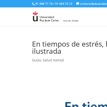
91 488 71 70 / 91 664 74 12
universidadsaludab
En tiempos de estrés, 
ilustrada
Guías
,
Salud mental