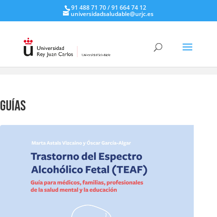
91 488 71 70 / 91 664 74 12
universidadsaludable@urjc.es
Recursos
> Guías
Guías